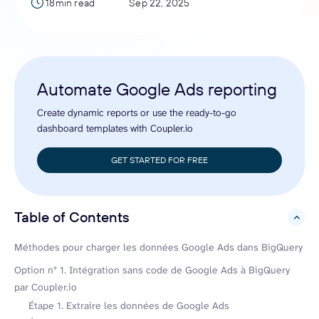
18min read
Sep 22, 2025
Automate Google Ads reporting
Create dynamic reports or use the ready-to-go
dashboard templates with Coupler.io
GET STARTED FOR FREE
Table of Contents
hide
Méthodes pour charger les données Google Ads dans BigQuery
Option n° 1. Intégration sans code de Google Ads à BigQuery
par Coupler.io
Étape 1. Extraire les données de Google Ads