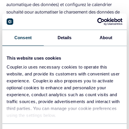
automatique des données) et configurez le calendrier
souhaité pour automatiser le chargement des données de
Google Ads vers BigQuery. Coupler.io peut actualiser les
données toutes les 15 minutes !
Consent
Details
About
This website uses cookies
Coupler.io uses necessary cookies to operate this
website, and provide its customers with convenient user
experience. Coupler.io also proposes you to activate
Ensuite, lancez l’importateur, et vous avez terminé. Voici un
optional cookies to enhance and personalize your
exemple de données exportées de Google Ads vers
experience, conduct analytics such as count visits and
BigQuery :
traffic sources, provide advertisements and interact with
third parties. You can manage your cookie preferences
using the settings below.