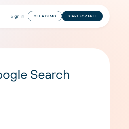
Sign in
GET A DEMO
START FOR FREE
oogle Search