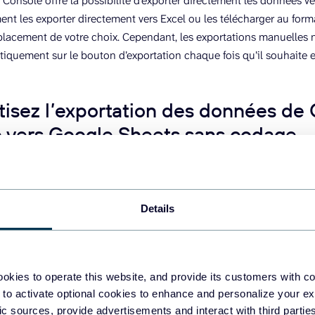
Console offre la possibilité d’exporter directement les données v
nt les exporter directement vers Excel ou les télécharger au forma
placement de votre choix. Cependant, les exportations manuelles né
tiquement sur le bouton d’exportation chaque fois qu’il souhaite e
isez l’exportation des données de
 vers Google Sheets sans codage
 Extraire les données de Google Search C
Details
r l’intégration de Google Search Console à Google Sheets avec Cou
ans le formulaire ci-dessous. Nous avons déjà présélectionné les 
r vous. Vous serez ensuite invité à créer un compte Coupler.io gra
okies to operate this website, and provide its customers with c
 to activate optional cookies to enhance and personalize your ex
fic sources, provide advertisements and interact with third part