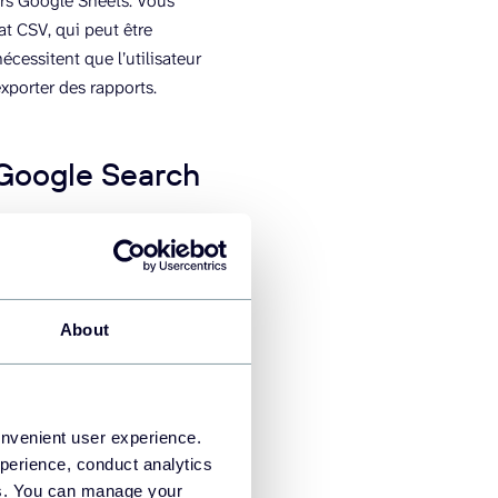
ers Google Sheets. Vous
t CSV, qui peut être
cessitent que l’utilisateur
xporter des rapports.
 Google Search
onsole
About
pler.io, cliquez sur «
applications source et
tuit.
onvenient user experience.
perience, conduct analytics
ies. You can manage your