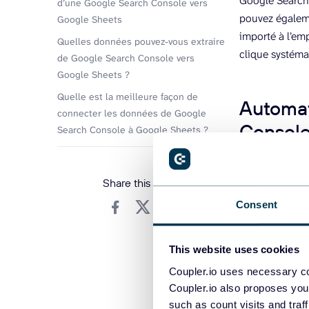
Google Search 
d’une Google Search Console vers
pouvez égaleme
Google Sheets
importé à l’em
Quelles données pouvez-vous extraire
clique systéma
de Google Search Console vers
Google Sheets ?
Quelle est la meilleure façon de
Automat
connecter les données de Google
Console
Search Console à Google Sheets ?
Share this article
Étape 1.
Consent
Pour configure
Continuer
» d
This website uses cookies
destination pou
Coupler.io uses necessary co
Coupler.io also proposes you
such as count visits and traf