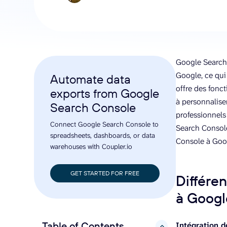
Google Search 
Google, ce qui
Automate data
offre des fonct
exports from Google
à personnalise
Search Console
professionnels
Connect Google Search Console to
Search Console
spreadsheets, dashboards, or data
Console à Goo
warehouses with Coupler.io
GET STARTED FOR FREE
Différe
à Googl
Table of Contents
Intégration 
hide