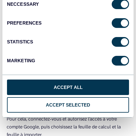
vous devez choisir
Google Sheets
comme destination et le
NECCESSARY
Selection
configurer.
PREFERENCES
STATISTICS
MARKETING
ACCEPT ALL
ACCEPT SELECTED
Pour cela, connectez-vous et autorisez l’accès à votre
compte Google, puis choisissez la feuille de calcul et la
feuille à importer.