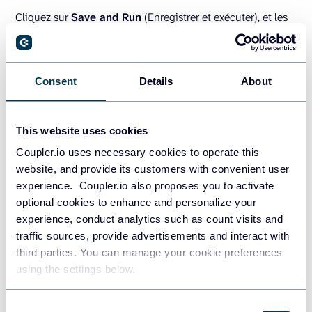
Cliquez sur
Save and Run
(Enregistrer et exécuter), et les
données seront immédiatement actualisées. C’est tout !
TRY COUPLER.IO FOR FREE
Consent
Details
About
Comment importer du JSON
This website uses cookies
dans Looker Studio via Google
Coupler.io uses necessary cookies to operate this
Sheets en utilisant Coupler.io
website, and provide its customers with convenient user
experience. Coupler.io also proposes you to activate
Voyons maintenant la méthode indirecte que vous pouvez
optional cookies to enhance and personalize your
utiliser pour connecter JSON à Looker Studio. Nous allons
experience, conduct analytics such as count visits and
traffic sources, provide advertisements and interact with
d’abord envoyer les données à Google Sheets, puis les
third parties. You can manage your cookie preferences
connecter à Looker Studio via le connecteur natif.
using the settings below.
Configurez donc le connecteur JSON de la même manière
que celle décrite ci-dessus. La seule différence est que
Consent