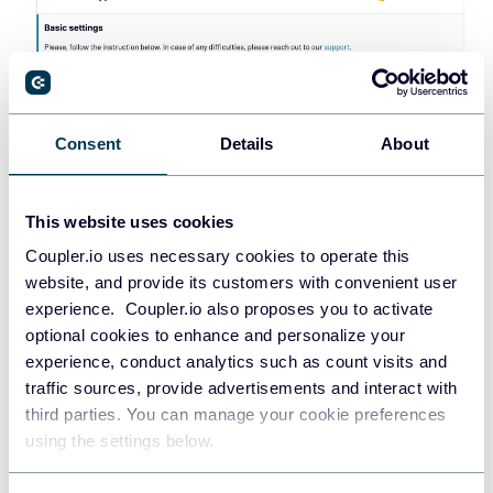
Consent
Details
About
This website uses cookies
Coupler.io uses necessary cookies to operate this
website, and provide its customers with convenient user
experience. Coupler.io also proposes you to activate
Ouvrez Power BI Desktop et accédez à
Obtenir des
optional cookies to enhance and personalize your
données
>
Web
.
experience, conduct analytics such as count visits and
traffic sources, provide advertisements and interact with
third parties. You can manage your cookie preferences
using the settings below.