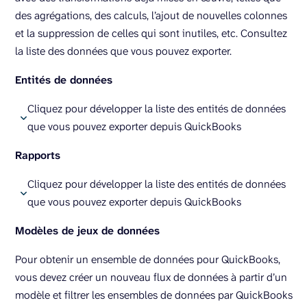
des agrégations, des calculs, l’ajout de nouvelles colonnes
et la suppression de celles qui sont inutiles, etc. Consultez
la liste des données que vous pouvez exporter.
Entités de données
Cliquez pour développer la liste des entités de données
que vous pouvez exporter depuis QuickBooks
Compte
Rapports
Joignable
Facture
Cliquez pour développer la liste des entités de données
Paiement de facture
que vous pouvez exporter depuis QuickBooks
Budget
Détails de la liste des comptes
Modèles de jeux de données
Classe
Détails sur l’ancienneté des comptes fournisseurs
Informations sur l’entreprise
Résumé du vieillissement des comptes fournisseurs
Pour obtenir un ensemble de données pour QuickBooks,
Note de crédit
Détails du vieillissement des comptes débiteurs
vous devez créer un nouveau flux de données à partir d’un
Client
Résumé du vieillissement des comptes clients
modèle et filtrer les ensembles de données par QuickBooks
Département