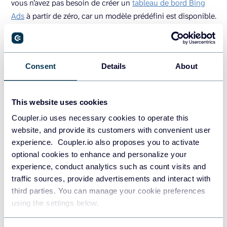
vous n’avez pas besoin de créer un
tableau de bord Bing
Ads
à partir de zéro, car un modèle prédéfini est disponible.
Consent
Details
About
This website uses cookies
Coupler.io uses necessary cookies to operate this
website, and provide its customers with convenient user
experience. Coupler.io also proposes you to activate
optional cookies to enhance and personalize your
Le tableau de bord fournit un aperçu des performances de
experience, conduct analytics such as count visits and
votre campagne. En bas, vous trouverez un tableau
traffic sources, provide advertisements and interact with
présentant le détail de vos campagnes Bing Ads. Sur une
third parties. You can manage your cookie preferences
page séparée de ce rapport Looker Studio, vous obtiendrez
using the settings below.
les dynamiques mensuelles des indicateurs clés,