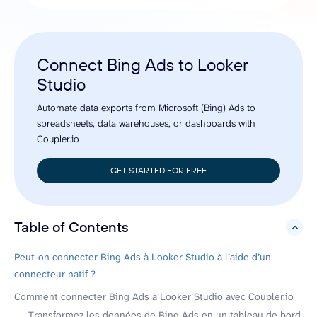
Connect Bing Ads to Looker
Studio
Automate data exports from Microsoft (Bing) Ads to
spreadsheets, data warehouses, or dashboards with
Coupler.io
GET STARTED FOR FREE
Table of Contents
hide
Peut-on connecter Bing Ads à Looker Studio à l’aide d’un
connecteur natif ?
Comment connecter Bing Ads à Looker Studio avec Coupler.io
Transformez les données de Bing Ads en un tableau de bord