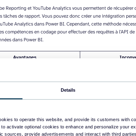
be Reporting et YouTube Analytics vous permettent de récupérer
s tâches de rapport. Vous pouvez donc créer une intégration pers
uTube Analytics dans Power BI. Cependant, cette méthode nécessi
es compétences en codage pour effectuer des requêtes à l’API de
nnées dans Power BI.
Avantages
Inconv
Requiert des connaissa
intégration
suffisantes dans le doma
Details
 mettre en place une intégration
cs Power BI avec Coupler.io
okies to operate this website, and provide its customers with c
 to activate optional cookies to enhance and personalize your ex
fic sources, provide advertisements and interact with third part