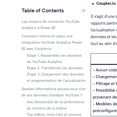
Coupler.io
Table of Contents
hide
Il s’agit d’un
Les moyens de connecter YouTube
rapports perti
Analytics à Power BI
l’actualisatio
Comment mettre en place une
données et les
intégration YouTube Analytics Power
tout au sein d
BI avec Coupler.io
Étape 1. Rassembler les données
de YouTube Analytics
Étape 2. Transformer les données
– Aucun coda
Étape 3. Chargement des données
– Chargement
et programmation de l’actualisation
– Filtrage e
Quelles informations pouvez-vous tirer
– Possibilit
de vos données d’analyse YouTube ?
provenant de
Vue d’ensemble de la performance
– Modèles de
du contenu de la chaîne
préconfiguré
Top vidéos, mots-clés et sources