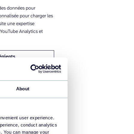
 des données pour
onnalisée pour charger les
te une expertise
 YouTube Analytics et
énients
nces et des compétences
ine technique.
About
 YouTube
onvenient user experience.
perience, conduct analytics
ies. You can manage your