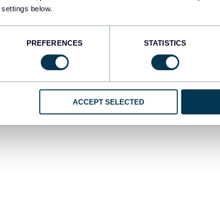
 settings below.
 Rassembler les données de YouTube Anal
PREFERENCES
STATISTICS
r à collecter des données avec le
connecteur Power BI
, cliquez 
aire ci-dessous. Cela vous permettra de vous inscrire gratuitement
ACCEPT SELECTED