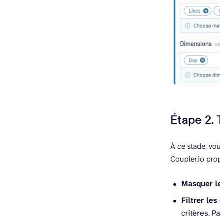
Étape 2.
À ce stade, vo
Coupler.io pro
Masquer l
Filtrer le
critères. 