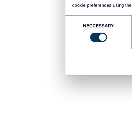
cookie preferences using the
Étape 1.
Consent
NECCESSARY
Selection
Pour commence
dans le formul
bleue.