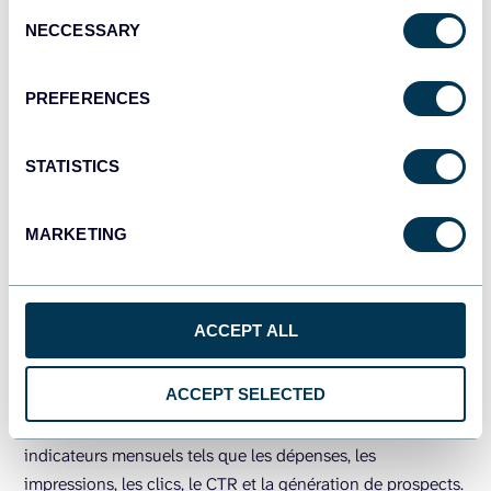
Consent
tendances saisonnières dans le comportement de votre
NECCESSARY
Selection
audience B2B et de révéler les mois qui génèrent
généralement les meilleures performances.
PREFERENCES
STATISTICS
MARKETING
ACCEPT ALL
Comparaison des performances des campagnes
ACCEPT SELECTED
Un tableau détaillé présente les performances par groupe
de campagnes et par campagne individuelle, avec des
indicateurs mensuels tels que les dépenses, les
impressions, les clics, le CTR et la génération de prospects.