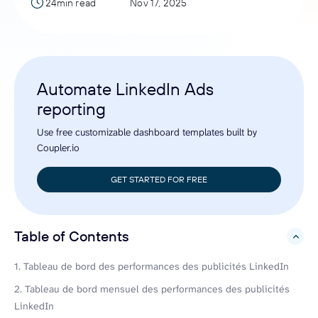
24min read
Nov 17, 2025
Automate LinkedIn Ads
reporting
Use free customizable dashboard templates built by
Coupler.io
GET STARTED FOR FREE
Table of Contents
hide
1. Tableau de bord des performances des publicités LinkedIn
2. Tableau de bord mensuel des performances des publicités
LinkedIn