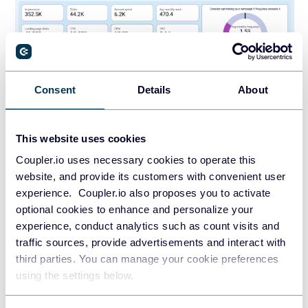
Consent
Details
About
This website uses cookies
APERÇU DU TABLEAU DE
Coupler.io uses necessary cookies to operate this
BORD
website, and provide its customers with convenient user
experience. Coupler.io also proposes you to activate
optional cookies to enhance and personalize your
Tendances mensuelles des performances
experience, conduct analytics such as count visits and
traffic sources, provide advertisements and interact with
Le tableau de bord affiche les indicateurs clés avec des
third parties. You can manage your cookie preferences
comparaisons d’un mois à l’autre, montrant comment les
using the settings below.
impressions, les clics, les dépenses et les conversions
évoluent au fil du temps. Cela permet d’identifier les