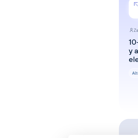
Za
10
y 
el
Alt