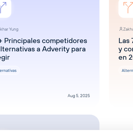
khar Yung
Zakh
+ Principales competidores
Las 
alternativas a Adverity para
y co
egir
en 
ernativas
Altern
Aug 5, 2025