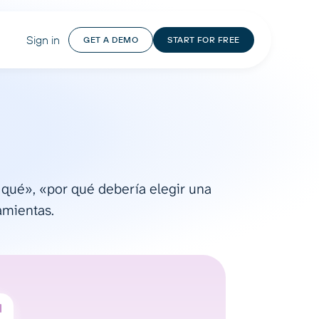
Sign in
GET A DEMO
START FOR FREE
 qué», «por qué debería elegir una
amientas.