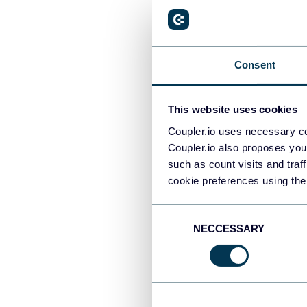
Consent
Za
La
Po
This website uses cookies
he
Coupler.io uses necessary co
pe
Coupler.io also proposes you
such as count visits and traf
cookie preferences using the
Alt
Consent
NECCESSARY
Selection