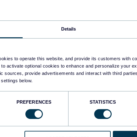
Details
khar Yung
s mejores alternativas a
rter Metrics: Encuentra tu
rramienta de datos
okies to operate this website, and provide its customers with c
rfecta en 2025
 to activate optional cookies to enhance and personalize your ex
fic sources, provide advertisements and interact with third part
 settings below.
ernativas
PREFERENCES
STATISTICS
Aug 5, 2025