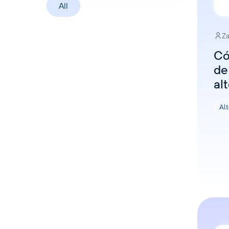
All
Za
Có
de
al
Alt