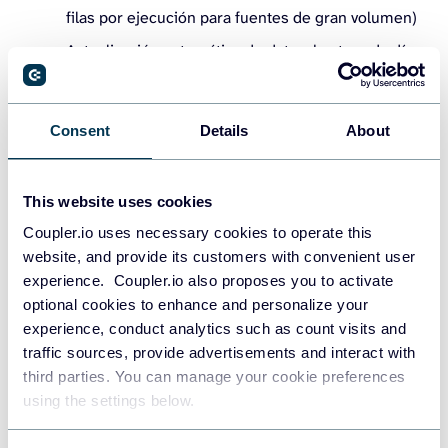
filas por ejecución para fuentes de gran volumen)
Actualización automática de datos: hasta cada día
Más de 70 plantillas de paneles de control
Llamada personal de bienvenida de 30 minutos
Consent
Details
About
Todas las fuentes y destinos de datos
Team
: 99 $ al mes, facturados anualmente. Ofrece:
This website uses cookies
Usuarios ilimitados
Coupler.io uses necessary cookies to operate this
website, and provide its customers with convenient user
50 conexiones de datos
experience. Coupler.io also proposes you to activate
Ejecuciones ilimitadas (ejecuciones del
optional cookies to enhance and personalize your
importador)
experience, conduct analytics such as count visits and
traffic sources, provide advertisements and interact with
Volumen de datos ilimitado por ejecución
third parties. You can manage your cookie preferences
(100.000 filas por ejecución para fuentes de gran
using the settings below.
volumen)
Actualización automática de datos: hasta cada hora