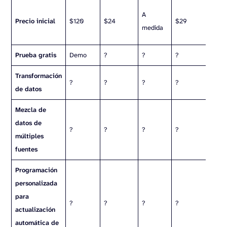
A
Precio inicial
$120
$24
$29
medida
m
Prueba gratis
Demo
?
?
?
?
Transformación
?
?
?
?
?
de datos
Mezcla de
datos de
?
?
?
?
?
múltiples
fuentes
Programación
personalizada
para
?
?
?
?
?
actualización
automática de