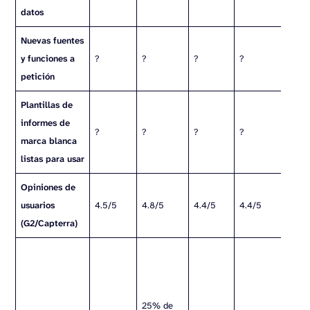
datos
Nuevas fuentes
y funciones a
?
?
?
?
?
petición
Plantillas de
informes de
?
?
?
?
?
marca blanca
listas para usar
Opiniones de
usuarios
4.5/5
4.8/5
4.4/5
4.4/5
4
(G2/Capterra)
R
25% de
h