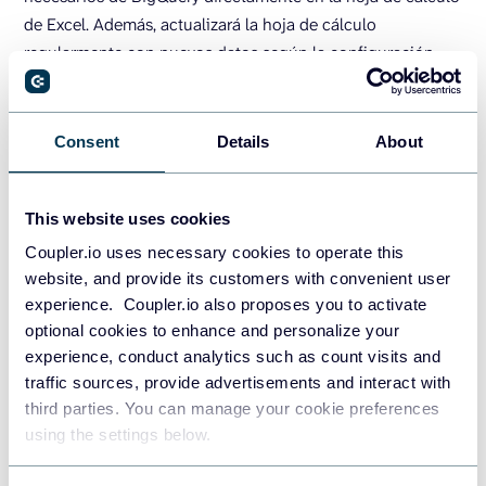
de Excel. Además, actualizará la hoja de cálculo
regularmente con nuevos datos según la configuración.
¿Cómo conectar BigQuery a
Consent
Details
About
Excel mediante Power Query?
Power Query te ayuda a conectar Excel a fuentes de datos
This website uses cookies
externas y a importar datos desde ellas. Solía ser una
Coupler.io uses necessary cookies to operate this
herramienta independiente. Está totalmente integrada en
website, and provide its customers with convenient user
Excel desde la versión 2016, en la sección
Get &
experience. Coupler.io also proposes you to activate
Transform Data
de la pestaña
Data
.
optional cookies to enhance and personalize your
experience, conduct analytics such as count visits and
traffic sources, provide advertisements and interact with
third parties. You can manage your cookie preferences
using the settings below.