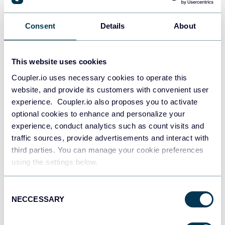
Zakhar Yung
Consent
Details
About
Cómo exportar Jira a Excel: todos los
métodos explicados
Uncategorized
This website uses cookies
Coupler.io uses necessary cookies to operate this
Apr 25, 2026
website, and provide its customers with convenient user
experience. Coupler.io also proposes you to activate
optional cookies to enhance and personalize your
experience, conduct analytics such as count visits and
traffic sources, provide advertisements and interact with
third parties. You can manage your cookie preferences
using the settings below.
Zakhar Yung
Consent
60 Ejemplos y Plantillas de Dashboards de
NECCESSARY
Selection
Looker Studio (Google Data Studio)
Cuadros de mando