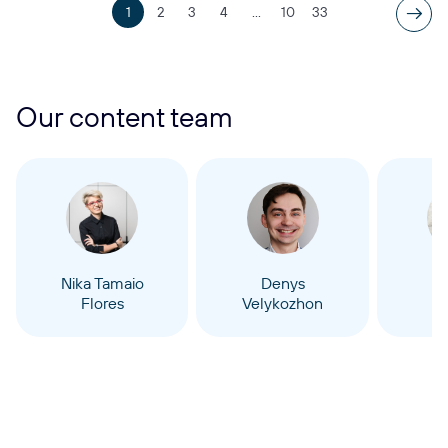
1
2
3
4
...
10
33
Our content team
Nika Tamaio
Denys
D
Flores
Velykozhon
K