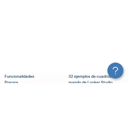
Funcionalidades
32 ejemplos de cuadros de
Precios
mando de Looker Studio
Servicios
(Google Data Studio):
Seguridad
Selección de plantillas
Blog
10 mejores plantillas de
Términos de Uso
Google Ads Looker Studio
Política de Privacidad
Tutorial de Looker Studio
Programa de Afiliados
(Google Data Studio): Cuadro
APD (Acuerdo de
de mando para principiantes