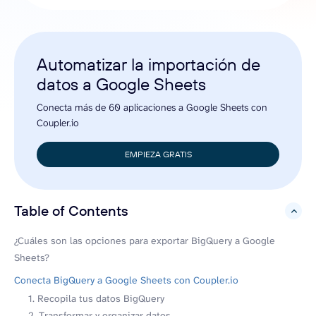
Automatizar la importación de
datos a Google Sheets
Conecta más de 60 aplicaciones a Google Sheets con
Coupler.io
EMPIEZA GRATIS
Table of Contents
hide
¿Cuáles son las opciones para exportar BigQuery a Google
Sheets?
Conecta BigQuery a Google Sheets con Coupler.io
1. Recopila tus datos BigQuery
2. Transformar y organizar datos