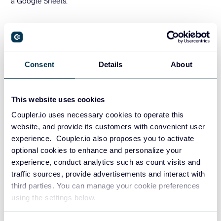
a Google Sheets.
BigQuery a Google Sheets con
Connected Sheets
Consent
Details
About
Connected Sheets, un antiguo conector de datos de
Sheets, es una solución integrada para explorar datos de
BigQuery en Google Sheets. Permite analizar los datos de
This website uses cookies
BigQuery sin exportarlos a Google Sheets. Sin embargo,
Coupler.io uses necessary cookies to operate this
esto último también es posible si necesitas obtener una
website, and provide its customers with convenient user
tabla o consulta disponible en formato Google Sheets.
experience. Coupler.io also proposes you to activate
Además, Connected Sheets admite la actualización de
optional cookies to enhance and personalize your
datos de forma programada, lo que significa que ya no es
experience, conduct analytics such as count visits and
necesario exportar manualmente los datos de BigQuery.
traffic sources, provide advertisements and interact with
Veamos cómo funciona.
third parties. You can manage your cookie preferences
using the settings below.
Exportar tablas de BigQuery a Google