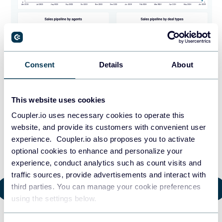
Consent
Details
About
La plantilla de cuadro de mando de HubSpot CRM te
proporciona una visión completa del pipeline de ventas por
This website uses cookies
agente o por etiqueta de trato. Te permite explorar las
Coupler.io uses necessary cookies to operate this
métricas clave de tu departamento de ventas y realizar un
website, and provide its customers with convenient user
seguimiento de los acuerdos abiertos, los días medios para
experience. Coupler.io also proposes you to activate
cerrar un acuerdo, la tasa de cierre y otras métricas
optional cookies to enhance and personalize your
esenciales.
experience, conduct analytics such as count visits and
traffic sources, provide advertisements and interact with
third parties. You can manage your cookie preferences
OBTÉN LA PLANTILLA GRATUITA DEL CUADRO DE MANDOS
using the settings below.