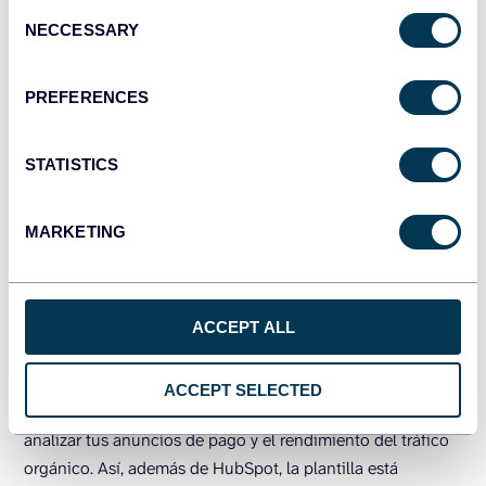
Cuadro de mando de adquisición de
Consent
NECCESSARY
Selection
clientes para HubSpot
PREFERENCES
STATISTICS
MARKETING
ACCEPT ALL
A diferencia de las dos plantillas anteriores, este panel no
ACCEPT SELECTED
se basa únicamente en datos de HubSpot. Te permite
analizar tus anuncios de pago y el rendimiento del tráfico
orgánico. Así, además de HubSpot, la plantilla está