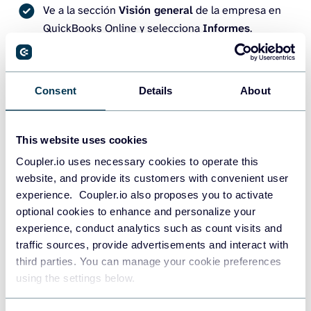
Ve a la sección
Visión general
de la empresa en
QuickBooks Online y selecciona
Informes
.
Consent
Details
About
This website uses cookies
Coupler.io uses necessary cookies to operate this
website, and provide its customers with convenient user
experience. Coupler.io also proposes you to activate
optional cookies to enhance and personalize your
Busqua y selecciona el informe que deseas
experience, conduct analytics such as count visits and
traffic sources, provide advertisements and interact with
exportar.
third parties. You can manage your cookie preferences
En la parte superior del informe, selecciona el
using the settings below.
icono
Exportar
. A continuación, selecciona
Exportar