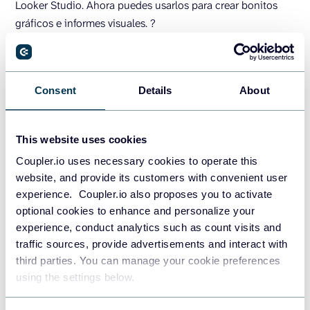
Looker Studio. Ahora puedes usarlos para crear bonitos
gráficos e informes visuales. ?
Consent
Details
About
This website uses cookies
Coupler.io uses necessary cookies to operate this
website, and provide its customers with convenient user
Por último, activa la opción
Automatic data refresh
experience. Coupler.io also proposes you to activate
en el importador de Coupler.io y configúralo para
optional cookies to enhance and personalize your
que actualice los datos automáticamente a
experience, conduct analytics such as count visits and
intervalos regulares. Aquí puedes establecer el
traffic sources, provide advertisements and interact with
intervalo de actualización automática de datos, los
third parties. You can manage your cookie preferences
días de la semana aplicables y las preferencias
using the settings below.
horarias.