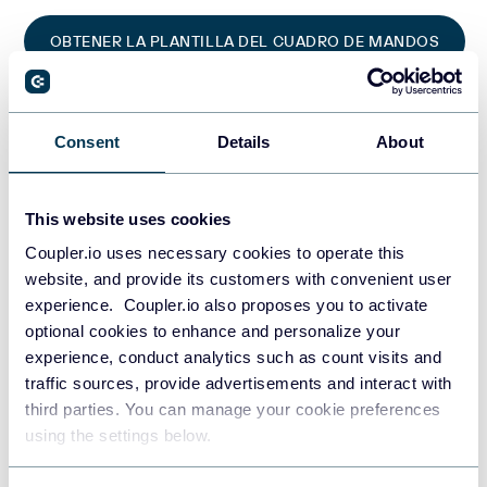
OBTENER LA PLANTILLA DEL CUADRO DE MANDOS
4. Panel de la página de empresa de
Consent
Details
About
LinkedIn
Este panel de LinkedIn se centra en la participación y los
This website uses cookies
seguidores de la página de tu empresa.
Coupler.io uses necessary cookies to operate this
website, and provide its customers with convenient user
experience. Coupler.io also proposes you to activate
optional cookies to enhance and personalize your
experience, conduct analytics such as count visits and
traffic sources, provide advertisements and interact with
third parties. You can manage your cookie preferences
using the settings below.