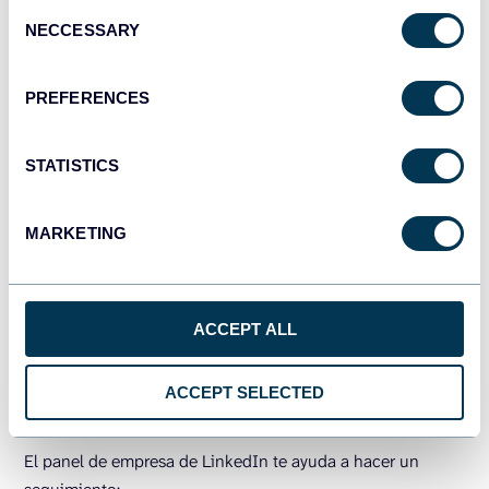
Consent
NECCESSARY
Selection
PREFERENCES
¿Por qué utilizarlo?
Comprende quién interactúa con
tu marca y qué contenidos obtienen los mejores
resultados
STATISTICS
¿Qué ayuda a medir?
La participación de la página en
un periodo de tiempo específico, la audiencia y los
MARKETING
datos de participación de las publicaciones
individuales
Fuentes de datos:
Cuenta de empresa en LinkedIn
ACCEPT ALL
Herramienta BI utilizada:
Databox
ACCEPT SELECTED
Métricas y KPI importantes
El panel de empresa de LinkedIn te ayuda a hacer un