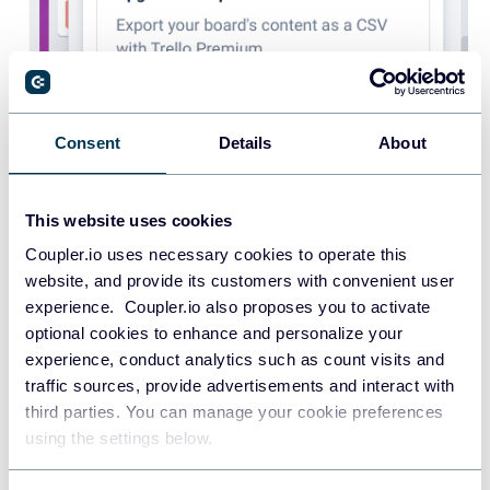
Consent
Details
About
This website uses cookies
Coupler.io uses necessary cookies to operate this
Paso 5
: Una vez exportado, el archivo CSV tendrá
website, and provide its customers with convenient user
un aspecto similar al de la imagen siguiente.
experience. Coupler.io also proposes you to activate
optional cookies to enhance and personalize your
experience, conduct analytics such as count visits and
traffic sources, provide advertisements and interact with
third parties. You can manage your cookie preferences
using the settings below.