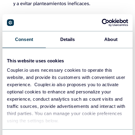
y a evitar planteamientos ineficaces.
Cómo utilizar esta plantilla
Cuando llegues a la página de la plantilla, consulta las
Consent
Details
About
instrucciones de uso en la pestaña
Readme
. Conéctate a
tu cuenta de HubSpot con el conector incorporado de
Coupler.io y carga los datos en el informe. Programa
This website uses cookies
actualizaciones de datos recurrentes para mantener tu
Coupler.io uses necessary cookies to operate this
informe constantemente actualizado con datos frescos.
website, and provide its customers with convenient user
experience. Coupler.io also proposes you to activate
OBTÉN EL MODELO DE INFORME GRATUITO
optional cookies to enhance and personalize your
experience, conduct analytics such as count visits and
traffic sources, provide advertisements and interact with
4. Plantilla de informe de redes
third parties. You can manage your cookie preferences
using the settings below.
sociales de HubSpot por Databox