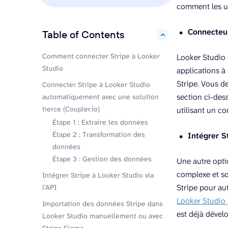
comment les ut
Connecteur
Table of Contents
hide
Comment connecter Stripe à Looker
Looker Studio 
Studio
applications à
Stripe. Vous d
Connecter Stripe à Looker Studio
section ci-des
automatiquement avec une solution
tierce (Coupler.io)
utilisant un co
Étape 1 : Extraire les données
Étape 2 : Transformation des
Intégrer S
données
Étape 3 : Gestion des données
Une autre optio
complexe et so
Intégrer Stripe à Looker Studio via
Stripe pour au
l’API
Looker Studio
Importation des données Stripe dans
est déjà dévelo
Looker Studio manuellement ou avec