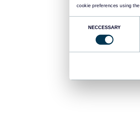
cookie preferences using the
Étape 1 :
Consent
NECCESSARY
Selection
Cliquez sur
Pr
comme source 
gratuitement.