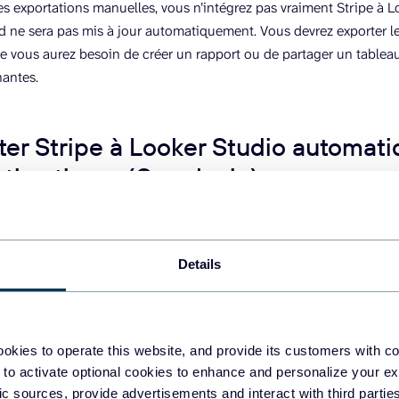
es exportations manuelles, vous n’intégrez pas vraiment Stripe à L
d ne sera pas mis à jour automatiquement. Vous devrez exporter
e vous aurez besoin de créer un rapport ou de partager un tableau
nantes.
er Stripe à Looker Studio automat
tion tierce (Coupler.io)
 une plateforme d’automatisation des rapports qui permet de créer
n direct qui s’actualisent automatiquement. Elle connecte plusieu
Details
on préférée. En outre, Coupler.io peut continuer à mettre à jour vo
atiquement toutes les 15 minutes, en récupérant des données fraî
et de gagner du temps et de vous assurer que vos données sont to
s, et que vos rapports sont toujours à jour.
okies to operate this website, and provide its customers with c
 to activate optional cookies to enhance and personalize your ex
 connecter Stripe à Looker Studio avec le connecteur Looker St
fic sources, provide advertisements and interact with third part