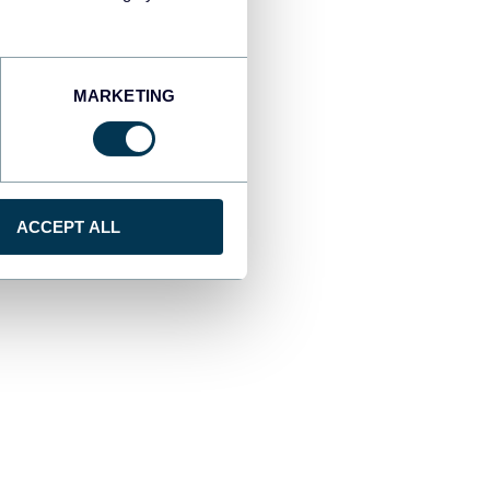
MARKETING
jà présélectionné Stripe
er un compte Coupler.io
ACCEPT ALL