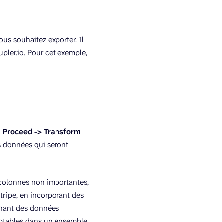
us souhaitez exporter. Il
pler.io. Pour cet exemple,
d Proceed
->
Transform
es données qui seront
 colonnes non importantes,
Stripe, en incorporant des
nnant des données
omptables dans un ensemble