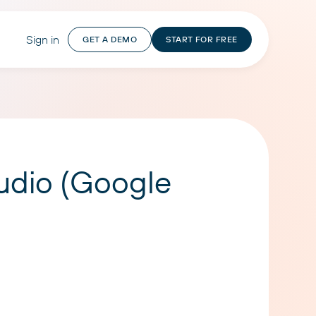
Sign in
GET A DEMO
START FOR FREE
udio (Google