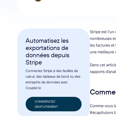
Stripe est l’un
nombreuses entr
Automatisez les
les factures et
exportations de
une meilleure v
données depuis
Stripe
Dans cet artic
Connectez Stripe à des feuilles de
rapports d’anal
calcul, des tableaux de bord ou des
entrepôts de données avec
Coupler.io
Comment
COMMENCEZ
Comme vous le 
GRATUITEMENT
Récapitulons b