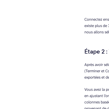
Connectez ensu
existe plus de
nous allons sé
Étape 2 
Après avoir sé
(Terminer et C
exportées et d
Vous avez la p
en ajustant l’o
colonnes basée
provenant de d