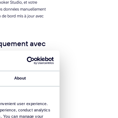
ooker Studio, et votre
 les données manuellement
 de bord mis à jour avec
iquement avec
 des tableaux de bord et
rs sources de données à
About
s tableaux de bord et vos
ches selon un calendrier.
ujours fraîches et prêtes
onvenient user experience.
perience, conduct analytics
udio de Coupler.io.
ies. You can manage your