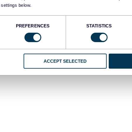
 settings below.
 Extraire les données
PREFERENCES
STATISTICS
oceed
(Continuer) dans le formulaire ci-dessous où nous avons dé
de données et Looker Studio comme destination. Vous devez cré
ACCEPT SELECTED