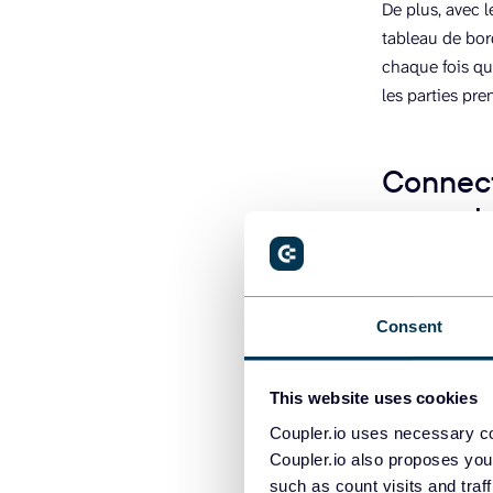
De plus, avec l
tableau de bor
chaque fois qu
les parties pre
Connect
une solu
Coupler.io est
des rapports e
Consent
votre destinati
rapports autom
Cela vous perm
This website uses cookies
à être analysée
Coupler.io uses necessary co
Coupler.io also proposes you
Voyons comment
such as count visits and traf