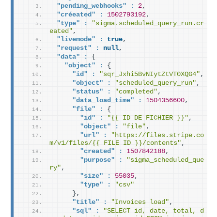
"pending_webhooks" :
2
,
"créeated" :
1502793192
,
"type" :
"sigma.scheduled_query_run.cr
eated"
,
"livemode" :
true
,
"request" :
null
,
"data" :
{
"object" :
{
"id" :
"sqr_Jxhi5BvNIytZtVT0XQG4"
,
"object" :
"scheduled_query_run"
,
"status" :
"completed"
,
"data_load_time" :
1504356600
,
"file" :
{
"id" :
"{{ ID DE FICHIER }}"
,
"object" :
"file"
,
"url" :
"https://files.stripe.co
m/v1/files/{{ FILE ID }}/contents"
,
"created" :
1507842188
,
"purpose" :
"sigma_scheduled_que
ry"
,
"size" :
55035
,
"type" :
"csv"
}
,
"title" :
"Invoices load"
,
"sql" :
"SELECT id, date, total, d