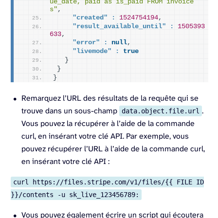
ue_date, paid as is_paid FROM invoice
s"
,
"created" :
1524754194
,
"result_available_until" :
1505393
633
,
"error" :
null
,
"livemode" :
true
}
}
}
Remarquez l’URL des résultats de la requête qui se
trouve dans un sous-champ
.
data.object.file.url
Vous pouvez la récupérer à l’aide de la commande
curl, en insérant votre clé API. Par exemple, vous
pouvez récupérer l’URL à l’aide de la commande curl,
en insérant votre clé API :
curl https://files.stripe.com/v1/files/{{ FILE ID
}}/contents -u sk_live_123456789:
Vous pouvez également écrire un script qui écoutera