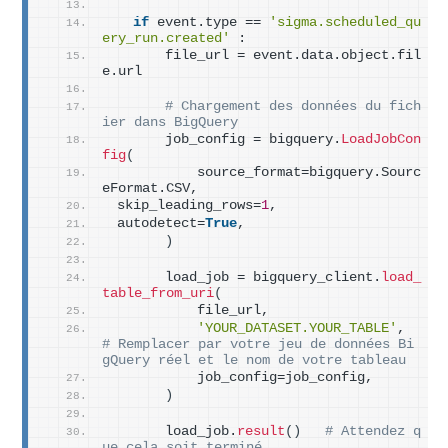
if
 event.type == 
'sigma.scheduled_qu
ery_run.created'
 :
       file_url = event.data.object.fil
e.url
# Chargement des données du fich
ier dans BigQuery
       job_config = bigquery.
LoadJobCon
fig
(
           source_format=bigquery.Sourc
eFormat.CSV,
 skip_leading_rows=
1
,
 autodetect=
True
,
)
       load_job = bigquery_client.
load_
table_from_uri
(
           file_url,
'YOUR_DATASET.YOUR_TABLE'
,  
# Remplacer par votre jeu de données Bi
gQuery réel et le nom de votre tableau
           job_config=job_config,
)
       load_job.
result
()
# Attendez q
ue cela soit terminé