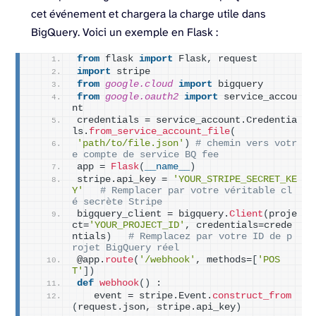
cet événement et chargera la charge utile dans
BigQuery. Voici un exemple en Flask :
from
 flask 
import
 Flask, request
import
 stripe
from 
google.cloud
 import
 bigquery
from 
google.oauth2
 import
 service_accou
nt
credentials = service_account.Credentia
ls.
from_service_account_file
(
'path/to/file.json'
)
# chemin vers votr
e compte de service BQ fee
app = 
Flask
(
__name__
)
stripe.api_key = 
'YOUR_STRIPE_SECRET_KE
Y'
# Remplacer par votre véritable cl
é secrète Stripe
bigquery_client = bigquery.
Client
(
proje
ct=
'YOUR_PROJECT_ID'
, credentials=crede
ntials
)
# Remplacez par votre ID de p
rojet BigQuery réel
@app.
route
(
'/webhook'
, methods=
[
'POS
T'
])
def
webhook
()
 :
   event = stripe.Event.
construct_from
(
request.json, stripe.api_key
)