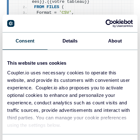
ées}}.{{votre tableau}}
FROM
FILES
 (
 Format = 
'CSV'
,
 Uris = [
'gs://bucket/path/file.csv'
]) 
;
Stripe Sigma et webhooks pour
Consent
Details
About
des exportations automatisées
vers BigQuery
This website uses cookies
Coupler.io uses necessary cookies to operate this
Stripe a son propre produit appelé Stripe Sigma qui est
website, and provide its customers with convenient user
destiné à vous aider à accéder à vos données. Vous pouvez
experience. Coupler.io also proposes you to activate
utiliser SQL pour extraire le type de données dont vous
optional cookies to enhance and personalize your
avez besoin et créer des rapports ou les pousser plus loin
experience, conduct analytics such as count visits and
dans des outils comme BigQuery avec Python, par exemple.
traffic sources, provide advertisements and interact with
Sigma est un add-on payant, consultez le
calculateur de
third parties. You can manage your cookie preferences
prix pratique
pour en savoir plus sur les coûts estimés que
using the settings below.
vous auriez à inclure.