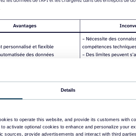
ez les données de l’API et les chargerez dans des entrepôts de 
.
Avantages
Inconv
– Nécessite des connais
 personnalisé et flexible
compétences technique
 automatisée des données
– Des limites peuvent s’
t de données volumineuses
API
– Processus de configur
Details
 configurer l’intégration de TikTo
 Coupler.io
okies to operate this website, and provide its customers with c
 to activate optional cookies to enhance and personalize your ex
r le
connecteur Power BI
pour TikTok par Coupler.io, suivez trois 
fic sources, provide advertisements and interact with third part