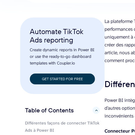
La plateforme 
performances d
Automate TikTok
uniquement à c
Ads reporting
créer des rapp
Create dynamic reports in Power BI
article, nous 
or use the ready-to-go dashboard
comment proc
templates with Coupler.io
GET STARTED FOR FREE
Différe
Power BI intèg
d’autres optio
Table of Contents
hide
inconvénients 
Différentes façons de connecter TikTok
Ads à Power BI
Connecteur P