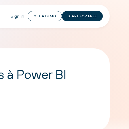
Sign in
GET A DEMO
START FOR FREE
s à Power BI