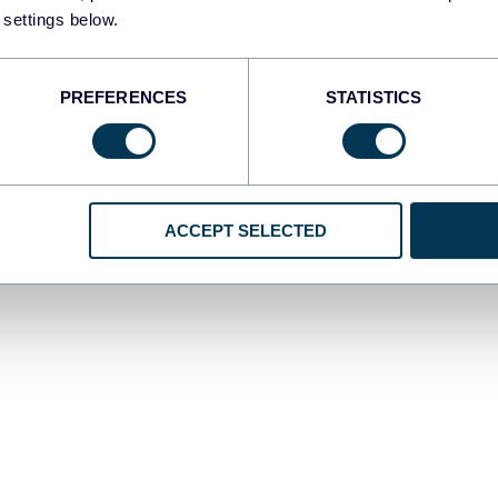
 settings below.
 Récupérer les données de TikTok Ads
PREFERENCES
STATISTICS
r, cliquez sur «
Continuer
» dans le formulaire présélectionné c
util, vous serez invité à vous inscrire gratuitement à Coupler.io (
ACCEPT SELECTED