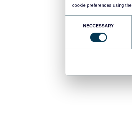
cookie preferences using the
Étape 1.
Consent
NECCESSARY
Selection
Pour commence
découvrez cet o
requise).