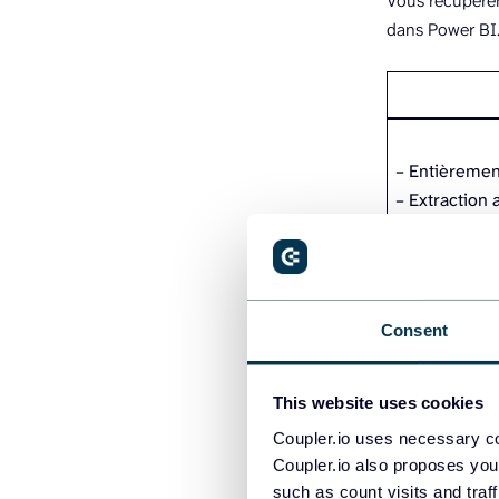
Vous récupérer
dans Power BI
– Entièrement
– Extraction
– Traitemen
Consent
Comment
This website uses cookies
BI avec
Coupler.io uses necessary co
Coupler.io also proposes you
Pour configure
such as count visits and traf