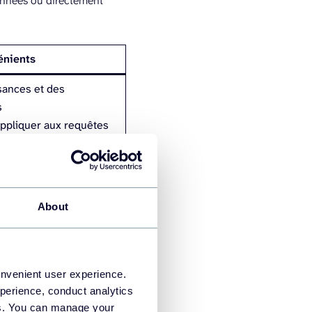
données ou directement
énients
sances et des
s
appliquer aux requêtes
ation complexe
About
k Ads à Power
onvenient user experience.
perience, conduct analytics
étapes simples :
ies. You can manage your