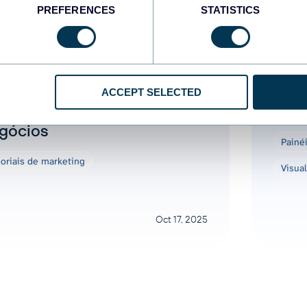
PREFERENCES
STATISTICS
khar Yung
Zakh
mo usar a análise de dados
16 m
 marketing para tomar
mark
ACCEPT SELECTED
lhores decisões de
para
gócios
Painé
toriais de marketing
Visua
Oct 17, 2025