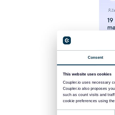
Za
19
ma
pa
da
Pa
Consent
Vi
This website uses cookies
Coupler.io uses necessary co
Coupler.io also proposes you
such as count visits and traf
cookie preferences using the
Consent