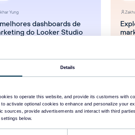
khar Yung
Zakh
 melhores dashboards de
Expl
rketing do Looker Studio
mark
ra decisões orientadas por
seus
dos
Painé
inéis
Tutoriais de marketing
Details
sualização de dados
Aug 5, 2025
okies to operate this website, and provide its customers with c
 to activate optional cookies to enhance and personalize your ex
fic sources, provide advertisements and interact with third part
 settings below.