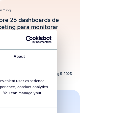
ar Yung
ore 26 dashboards de
eting para monitorar
 KPIs de marketing
is
Tutoriais de marketing
About
Aug 5, 2025
onvenient user experience.
perience, conduct analytics
ies. You can manage your