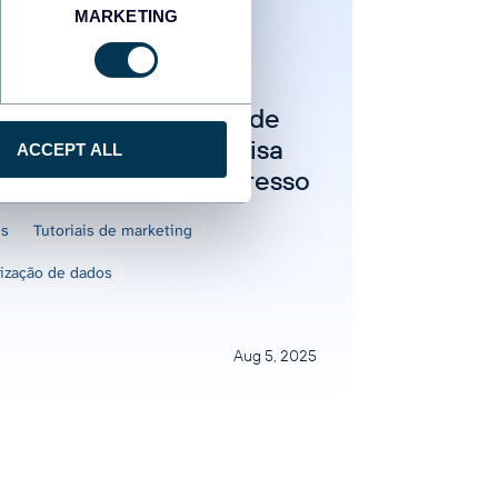
MARKETING
ar Yung
odelos de relatórios de
eting que você precisa
ACCEPT ALL
 acompanhar o progresso
is
Tutoriais de marketing
lização de dados
Aug 5, 2025