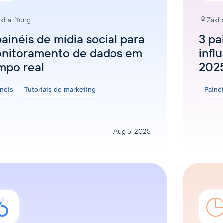
khar Yung
Zakh
painéis de mídia social para
3 pa
nitoramento de dados em
infl
mpo real
202
inéis
Tutoriais de marketing
Painé
Aug 5, 2025