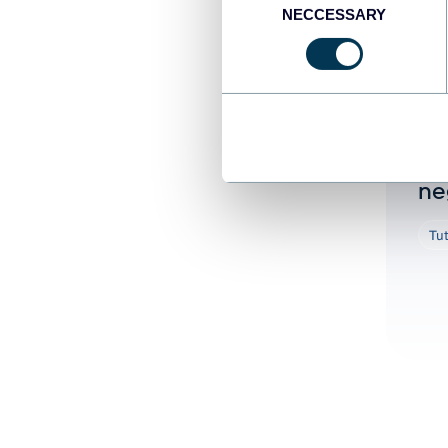
NECCESSARY
Selection
Za
Co
de
me
ne
Tu