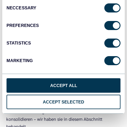
Consent
Sehen Sie, wie es funktioniert:
NECCESSARY
Selection
PREFERENCES
STATISTICS
MARKETING
ACCEPT ALL
ACCEPT SELECTED
Gleichzeitig gibt es eine bessere Möglichkeit, Ihre Daten
aus mehreren Google Sheets in einer Masteransicht zu
konsolidieren – wir haben sie in diesem Abschnitt
behandelt.