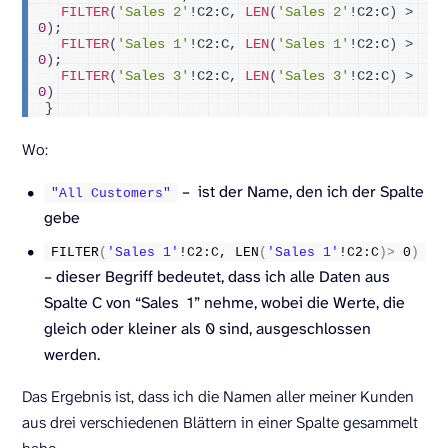
FILTER
(
'Sales 2'
!C2:C, 
LEN
(
'Sales 2'
!C2:C
)
>
0
)
; 
FILTER
(
'Sales 1'
!C2:C, 
LEN
(
'Sales 1'
!C2:C
)
>
0
)
;
FILTER
(
'Sales 3'
!C2:C, 
LEN
(
'Sales 3'
!C2:C
)
>
0
)
}
Wo:
– ist der Name, den ich der Spalte
"All Customers"
gebe
FILTER
(
'Sales 1'
!C2:C, 
LEN
(
'Sales 1'
!C2:C
)>
0
)
– dieser Begriff bedeutet, dass ich alle Daten aus
Spalte C von “Sales 1” nehme, wobei die Werte, die
gleich oder kleiner als 0 sind, ausgeschlossen
werden.
Das Ergebnis ist, dass ich die Namen aller meiner Kunden
aus drei verschiedenen Blättern in einer Spalte gesammelt