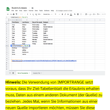
Hinweis:
Die Verwendung von IMPORTRANGE setzt
voraus, dass Ihr Ziel-Tabellenblatt die Erlaubnis erhalten
muss, Daten aus einem anderen Dokument (der Quelle) zu
beziehen. Jedes Mal, wenn Sie Informationen aus einer
neuen Quelle importieren möchten, müssen Sie diese