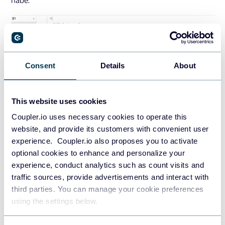
habe.
Consent
Details
About
This website uses cookies
Coupler.io uses necessary cookies to operate this
website, and provide its customers with convenient user
experience. Coupler.io also proposes you to activate
optional cookies to enhance and personalize your
experience, conduct analytics such as count visits and
Einer der Vorteile dieses Ansatzes ist, dass ich die Namen
traffic sources, provide advertisements and interact with
meiner Datenquellenblätter (aus denen ich die Daten
third parties. You can manage your cookie preferences
entnehme) ändern kann, und sie werden automatisch in
using the settings below.
der Formel aktualisiert!