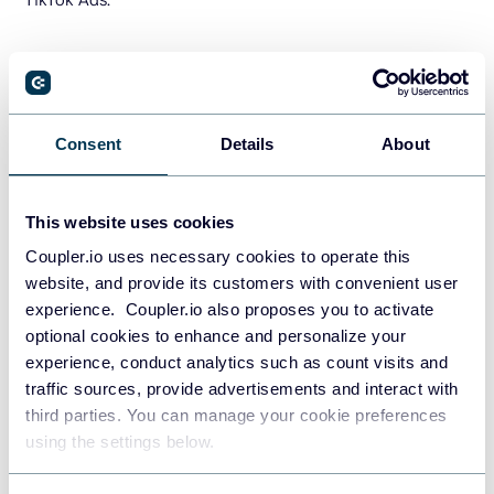
Resumen de los resultados de la
campaña
Consent
Details
About
Un tablero de TikTok Ads debe mostrar métricas agregadas
para el período del informe. Estas métricas pueden incluir
alcance, impresiones, clics, conversiones, CTR, CPM, CPC,
This website uses cookies
etc. A continuación, es necesario entender cómo varias
Coupler.io uses necessary cookies to operate this
métricas tienden a fluctuar y cambiar con el tiempo.
website, and provide its customers with convenient user
experience. Coupler.io also proposes you to activate
optional cookies to enhance and personalize your
experience, conduct analytics such as count visits and
traffic sources, provide advertisements and interact with
third parties. You can manage your cookie preferences
using the settings below.