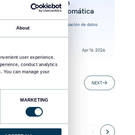
Facebook Ads con
Actualización Automática
Cuadros de mando
Visualización de datos
About
Apr 16, 2026
onvenient user experience.
perience, conduct analytics
ies. You can manage your
NEXT
MARKETING