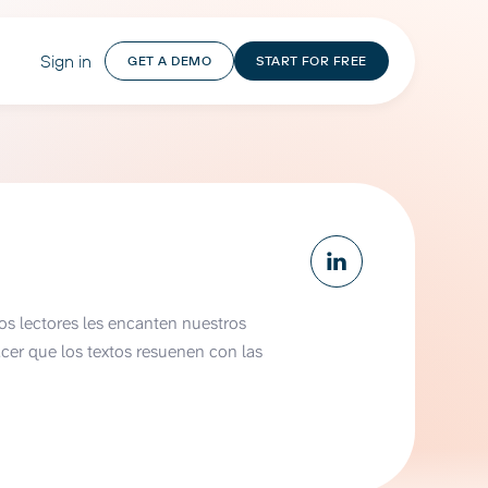
Sign in
GET A DEMO
START FOR FREE
los lectores les encanten nuestros
er que los textos resuenen con las