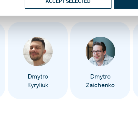
ACCEPT SELECTED
Dmytro
Dmytro
Kyryliuk
Zaichenko