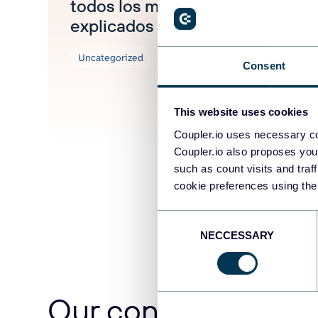
todos los métodos
explicados
Uncategorized
Consent
This website uses cookies
Apr 25, 2026
Coupler.io uses necessary co
Coupler.io also proposes you
such as count visits and traf
cookie preferences using the
Consent
NECCESSARY
Selection
Our content team