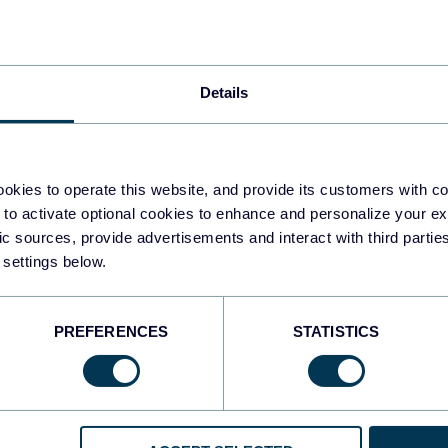
Dashboards de Looker
Studio (Google Data Studio)
Cuadros de mando
Details
Apr 24, 2026
okies to operate this website, and provide its customers with c
 to activate optional cookies to enhance and personalize your ex
fic sources, provide advertisements and interact with third part
 settings below.
1
2
3
4
...
10
33
PREFERENCES
STATISTICS