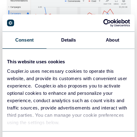
Consent
Details
About
This website uses cookies
En la sección “
Details
“, dentro de “
Auction Insights
“,
Coupler.io uses necessary cookies to operate this
descubrirás varios parámetros, entre los que se incluyen:
website, and provide its customers with convenient user
experience. Coupler.io also proposes you to activate
Cuota de impresiones
: El número de veces que tú y
optional cookies to enhance and personalize your
los competidores PPC recibieron impresiones.
experience, conduct analytics such as count visits and
Posición por encima de la tasa
: Frecuencia con la
traffic sources, provide advertisements and interact with
third parties. You can manage your cookie preferences
que el anuncio de otro anunciante se muestra en una
using the settings below.
posición superior a la tuya cuando los anuncios se
publican simultáneamente.