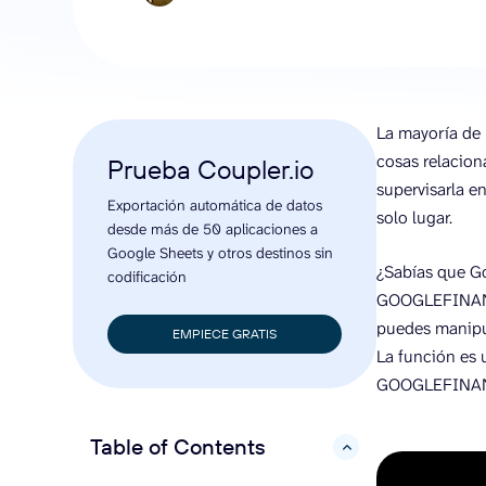
La mayoría de 
cosas relaciona
Prueba Coupler.io
supervisarla e
Exportación automática de datos
solo lugar.
desde más de 50 aplicaciones a
Google Sheets y otros destinos sin
¿Sabías que G
codificación
GOOGLEFINANCE
puedes manipul
EMPIECE GRATIS
La función es 
GOOGLEFINANC
Table of Contents
hide