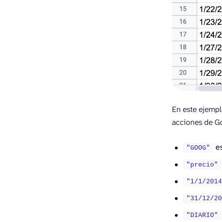
En este ejempl
acciones de G
es
"GOOG"
"precio"
"1/1/201
"31/12/2
"DIARIO"