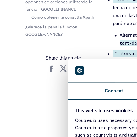
opciones de acciones utilizando la
fecha debe
función GOOGLEFINANCE
una de las
Cómo obtener la consulta Xpath
parámetros
¿Merece la pena la función
GOOGLEFINANCE?
Alterna
tart-da
"interval
Share this article
GOOGLEFINA
"Semanal
Consent
Ejemplo
Eche un vista
This website uses cookies
Coupler.io uses necessary co
=
GOOGLEFI
Coupler.io also proposes you
such as count visits and traf