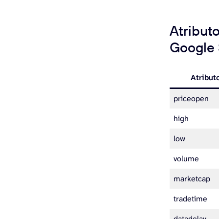
Atribut
Google 
Atribut
priceopen
high
low
volume
marketcap
tradetime
datadelay