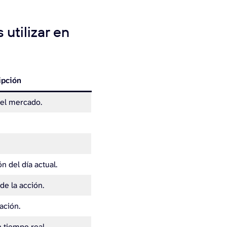
tilizar en
ipción
del mercado.
.
n del día actual.
 de la acción.
ación.
n tiempo real.