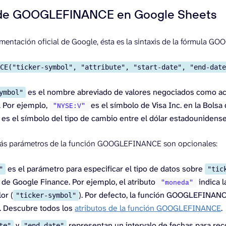
s de GOOGLEFINANCE en Google Sheets
entación oficial de Google, ésta es la sintaxis de la fórmula 
NCE("ticker-symbol", "attribute", "start-date", "end-dat
es el nombre abreviado de valores negociados como acc
ymbol"
c. Por ejemplo,
es el símbolo de Visa Inc. en la Bolsa
"NYSE:V"
es el símbolo del tipo de cambio entre el dólar estadounidense 
ás parámetros de la función GOOGLEFINANCE son opcionales:
es el parámetro para especificar el tipo de datos sobre
"
"tic
 de Google Finance. Por ejemplo, el atributo
indica 
"moneda"
lor (
). Por defecto, la función GOOGLEFINANCE
"ticker-symbol"
. Descubre todos los
atributos de la función GOOGLEFINANCE
.
y
representan un intervalo de fechas para reco
te"
"end-date"