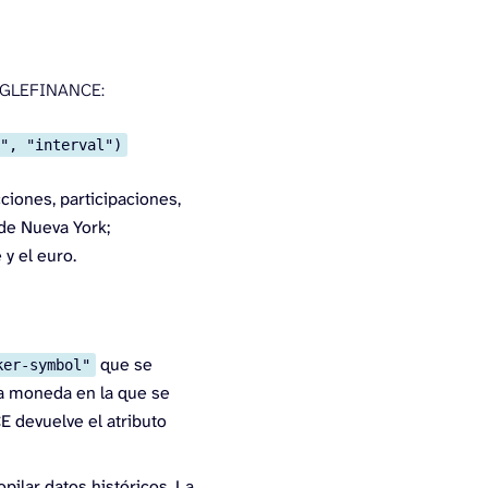
GOOGLEFINANCE:
e", "interval")
iones, participaciones,
 de Nueva York;
y el euro.
que se
ker-symbol"
la moneda en la que se
 devuelve el atributo
pilar datos históricos. La