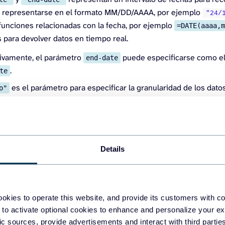
 representarse en el formato MM/DD/AAAA, por ejemplo
"24/
 funciones relacionadas con la fecha, por ejemplo
=DATE(aaaa,
 para devolver datos en tiempo real.
tivamente, el parámetro
puede especificarse como e
end-date
.
te
es el parámetro para especificar la granularidad de los dato
o"
NCE permite obtener datos diarios (utilice
o
"Diario"
"1"
o
). Diariamente está configurado por defecto.
"
"7"
Details
s de fórmulas GOOGLE FINANCE
zo a este ejemplo básico de cómo funciona GOOGLEFINANCE:
okies to operate this website, and provide its customers with c
NANCE
(
"GOOG"
,
"price"
,
"1/1/2014"
,
"12/31/2014"
, 
"DAILY"
)
 to activate optional cookies to enhance and personalize your ex
fic sources, provide advertisements and interact with third part