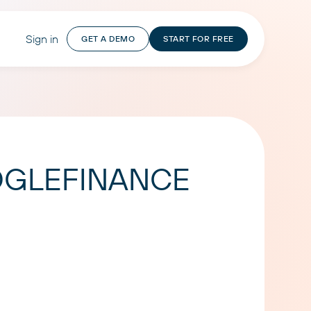
Sign in
GET A DEMO
START FOR FREE
GOOGLEFINANCE