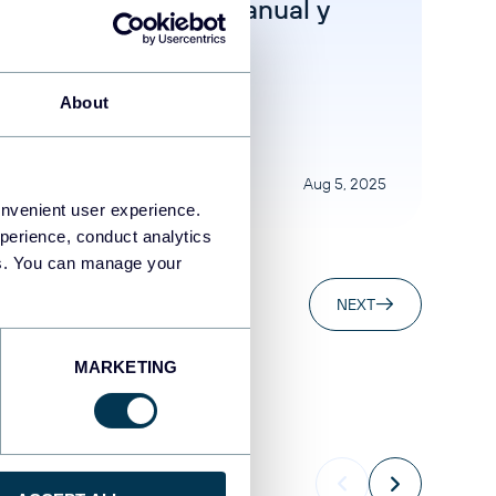
Excel de forma manual y
automática
Uncategorized
About
Aug 5, 2025
onvenient user experience.
perience, conduct analytics
ies. You can manage your
NEXT
MARKETING