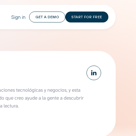
Sign in
GET A DEMO
START FOR FREE
uciones tecnológicas y negocios, y esta
do que creo ayude a la gente a descubrir
a lectura.