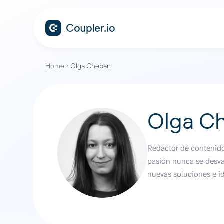
Home
Olga Cheban
Olga C
Redactor de contenidos
pasión nunca se desva
nuevas soluciones e id