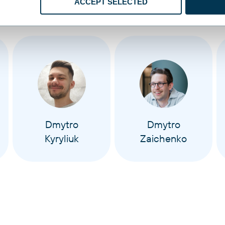
ACCEPT SELECTED
Dmytro
Dmytro
Kyryliuk
Zaichenko