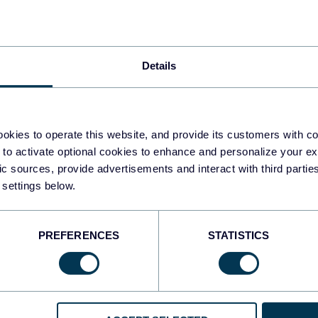
y cómo utilizarlos
Uncategorized
Details
Sep 11, 2025
okies to operate this website, and provide its customers with c
 to activate optional cookies to enhance and personalize your ex
fic sources, provide advertisements and interact with third part
 settings below.
1
2
3
PREFERENCES
STATISTICS