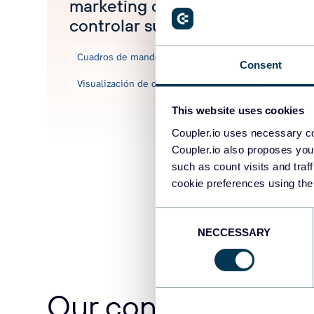
marketing que necesita para
controlar sus progresos
Cuadros de mando
Tutoriales de marketing
Consent
Visualización de datos
This website uses cookies
Sep 12, 2025
Coupler.io uses necessary co
Coupler.io also proposes you
such as count visits and traf
cookie preferences using the
Consent
NECCESSARY
Selection
Our content team