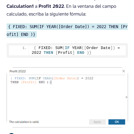
Calculation1
a
Profit 2022
. En la ventana del campo
calculado, escriba la siguiente fórmula:
{ FIXED: SUM(IF YEAR([Order Date]) = 2022 THEN [Pr
ofit] END )}
{
 FIXED: 
SUM
(
IF
YEAR
([
Order Date
])
 = 
2022
THEN
[
Profit
]
END
)}