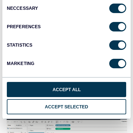
Consent
NECCESSARY
Selection
PREFERENCES
STATISTICS
MARKETING
ACCEPT ALL
Observe que el gráfico se ha actualizado y muestra
un
Profit
mensual en 2022:
ACCEPT SELECTED