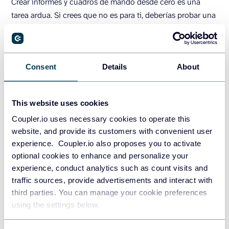
Crear informes y cuadros de mando desde cero es una
tarea ardua. Si crees que no es para ti, deberías probar una
de las siguientes plantillas de cuadros de mando. Tienen
conectores integrados de Coupler.io con las herramientas
de análisis de marketing más comunes y te permiten
Consent
Details
About
empezar a medir el rendimiento de tu marketing de
inmediato.
This website uses cookies
1. Cuadro de mandos multicanal PPC
Coupler.io uses necessary cookies to operate this
website, and provide its customers with convenient user
experience. Coupler.io also proposes you to activate
optional cookies to enhance and personalize your
experience, conduct analytics such as count visits and
traffic sources, provide advertisements and interact with
third parties. You can manage your cookie preferences
using the settings below.