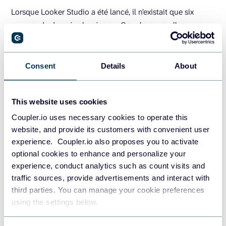
Lorsque Looker Studio a été lancé, il n’existait que six
sources de données basées sur Google auxquelles vous
pouviez vous connecter. Mais beaucoup de choses ont
changé depuis !
Consent
Details
About
À ce jour, il existe 24 connecteurs Google (natifs), par
exemple,
BigQuery vers Looker Studio
. Les connecteurs
partenaires vous permettent d’extraire des données à partir
This website uses cookies
d’applications et de sources Google et non Google, telles
Coupler.io uses necessary cookies to operate this
que LinkedIn, PayPal, Facebook, Twitter, HubSpot, etc. Mais
website, and provide its customers with convenient user
la plupart d’entre eux ne sont pas gratuits. Il en existe
experience. Coupler.io also proposes you to activate
actuellement plus de 1 000.k, Twitter, HubSpot, etc. But
optional cookies to enhance and personalize your
most of them are not free. Currently, there are more than
experience, conduct analytics such as count visits and
1,000 of those.
traffic sources, provide advertisements and interact with
third parties. You can manage your cookie preferences
using the settings below.